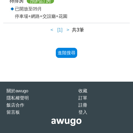
預約訂房
待排房
已開放至09月
停車場+網路+交誼廳+花園
<
[1]
>
共3筆
進階搜尋
關於awugo
收藏
隱私權聲明
訂單
飯店合作
註冊
留言板
登入