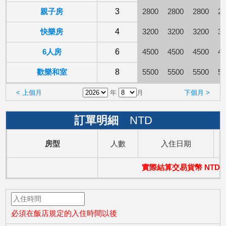
親子房
3
2800
2800
2800
28
快樂房
4
3200
3200
3200
32
6人房
6
4500
4500
4500
45
歡樂和室
8
5500
5500
5500
55
< 上個月
年
月
下個月 >
訂單明細
NTD
房型
人數
入住日期
實際結算交易貨幣 NTD
必須在飯店規定的入住時間以後