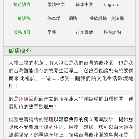
接待語言：
繁體中文
简体中文
English
一般設施：
停車場
網路
餐飲設施
交誼廳
服務項目：
早餐
行李寄放
旅遊諮詢
飯店簡介
人親土親的花蓮，有人說它是我們台灣的後花園，也是我
們台灣難能僅存的悠閒生活淨土，它曾否也讓
您
有想要偶
而來此暢訪、一遊......感受一翻我們的文化生活環境地
理！
於是
翔廬
因此而佇立於咱花蓮太平洋臨岸群山環抱間，伸
展期待的雙手歡迎
您
！
仳臨慈濟精舍的
翔廬
以溫馨典雅的獨立庭園設計，提供您
隱密不受塵囂干
擾的住宿、用餐，隱居，您可以白天躺在
溫潤陽光下的翠綠草坪上，領略台灣後花園的鳥與花香，