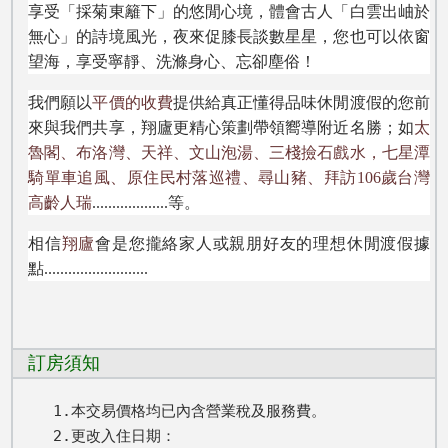
享受「採菊東籬下」的悠閒心境，體會古人「白雲出岫於
無心」的詩境風光，夜來促膝長談數星星，您也可以依窗
望海，享受寧靜、洗滌身心、忘卻塵俗！
我們願以
平價的收費
提供給真正懂得品味休閒渡假的您前
來與我們共享，翔廬更精心策劃帶領嚮導附近名勝；如
太
魯閣、布洛灣、天祥、文山泡湯、三棧撿石戲水，七星潭
騎單車追風、原住民村落巡禮、尋山豬、拜訪106歲台灣
高齡人瑞
...................等。
相信
翔廬
會是您攏絡家人或親朋好友的理想休閒渡假據
點..........................
訂房須知
1.本交易價格均已內含營業稅及服務費。

2.更改入住日期： 
