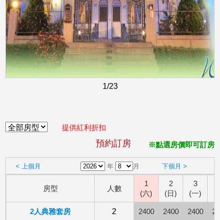
1
/23
提供紅利折扣
預約訂房
※點選房價即可訂房
< 上個月
年
月
下個月 >
1
2
3
房型
人數
(六)
(日)
(一)
(
2人典雅套房
2
2400
2400
2400
24