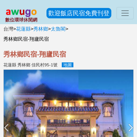
歡迎飯店民宿免費刊登
數位環球休閒網
台灣
>
花蓮縣
>
秀林鄉
>
太魯閣
>
秀林鄉民宿-翔廬民宿
秀林鄉民宿-翔廬民宿
花蓮縣 秀林鄉 佳民村95-1號
地圖