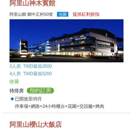
阿里山神木賓館
提供紅利折扣
阿里山鄉 鄉中正村50號
地圖
2人房 TWD最低3500
4人房 TWD最低5200
收藏
預約訂房
待排房
已開放至09月
停車場+網路+24小時櫃台+花園+交誼廳+烤肉
阿里山櫻山大飯店