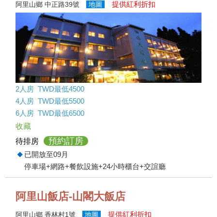
提供紅利折扣
阿里山鄉 中正路39號
地圖
2人房 TWD最低4500
4人房 TWD最低5500
6人房 TWD最低6500
收藏
預約訂房
待排房
已開放至09月
停車場+網路+餐飲設施+24小時櫃台+交誼廳
阿里山飯店-山閣大飯店
提供紅利折扣
阿里山鄉 香林村1號
地圖