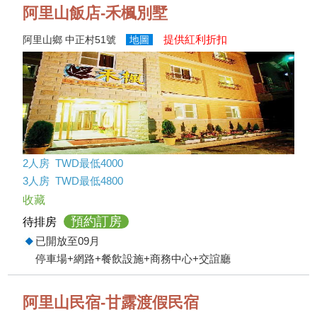
阿里山飯店-禾楓別墅
提供紅利折扣
阿里山鄉 中正村51號
地圖
2人房 TWD最低4000
3人房 TWD最低4800
收藏
預約訂房
待排房
已開放至09月
停車場+網路+餐飲設施+商務中心+交誼廳
阿里山民宿-甘露渡假民宿