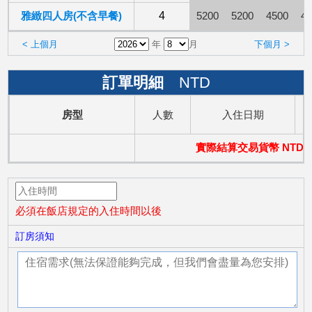
雅緻四人房(不含早餐)
4
5200
5200
4500
45
< 上個月
年
月
下個月 >
訂單明細
NTD
房型
人數
入住日期
實際結算交易貨幣 NTD
必須在飯店規定的入住時間以後
訂房須知