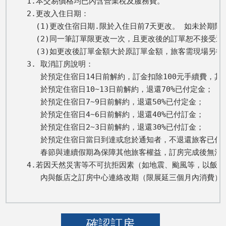
1.本交易價格均已內含營業稅及服務費。

2.更改入住日期： 

  (1)更改住宿日期.限於入住日前7天更改。 如未於期
  (2)同一筆訂單限更改一次，且更改後的訂單恕不接受退
  (3)如更改後訂單金額大於原訂單金額，旅客需現場另
3. 取消訂房說明：

   於預定住宿日14日前解約，訂金扣除100元手續費，其餘
   於預定住宿日10~13日前解約，退還70%已付定金； 

   於預定住宿日7~9日前解約，退還50%已付定金； 

   於預定住宿日4~6日前解約，退還40%已付訂金； 

   於預定住宿日2~3日前解約，退還30%已付訂金； 

   於預定住宿日當日到達或怠於通知者，不退還旅客已付全
   春節與連續假期為保障其他旅客權益，訂房完成後無法取
4.若因天然災害等不可抗拒因素（如地震、颱風等，以飯店
   內與飯店之訂房中心連絡改期（限展延三個月內消費