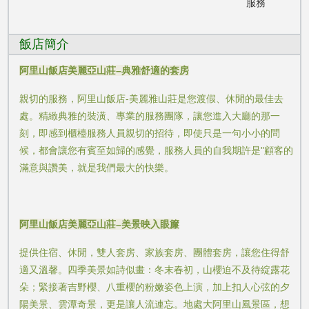
服務
飯店簡介
阿里山飯店美麗亞山莊–典雅舒適的套房
親切的服務，阿里山飯店-美麗雅山莊是您渡假、休閒的最佳去
處。精緻典雅的裝潢、專業的服務團隊，讓您進入大廳的那一
刻，即感到櫃檯服務人員親切的招待，即使只是一句小小的問
候，都會讓您有賓至如歸的感覺，服務人員的自我期許是"顧客的
滿意與讚美，就是我們最大的快樂。
阿里山飯店美麗亞山莊–美景映入眼簾
提供住宿、休閒，雙人套房、家族套房、團體套房，讓您住得舒
適又溫馨。四季美景如詩似畫：冬末春初，山櫻迫不及待綻露花
朵；緊接著吉野櫻、八重櫻的粉嫩姿色上演，加上扣人心弦的夕
陽美景、雲潭奇景，更是讓人流連忘。地處大阿里山風景區，想