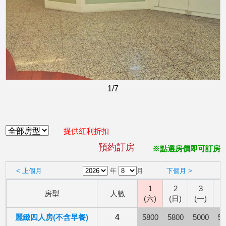
1
/7
提供紅利折扣
預約訂房
※點選房價即可訂房
< 上個月
年
月
下個月 >
1
2
3
房型
人數
(六)
(日)
(一)
(
麗緻四人房(不含早餐)
4
5800
5800
5000
50