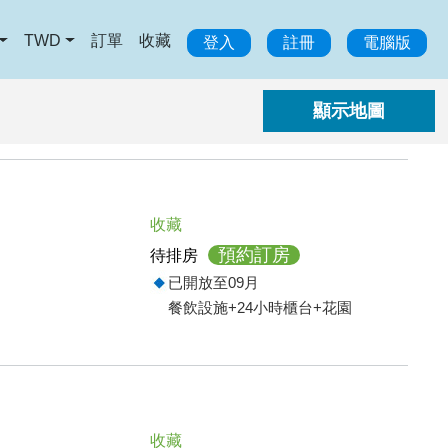
TWD
訂單
收藏
登入
註冊
電腦版
收藏
預約訂房
待排房
已開放至09月
餐飲設施+24小時櫃台+花園
收藏