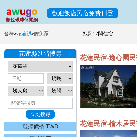
歡迎飯店民宿免費刊登
數位環球休閒網
台灣
>
花蓮縣
>
鯉魚潭
找到
17
間住宿
花蓮縣進階搜尋
花蓮民宿-逸心園民
立刻搜尋
花蓮民宿-檜木居民
選擇價格 TWD