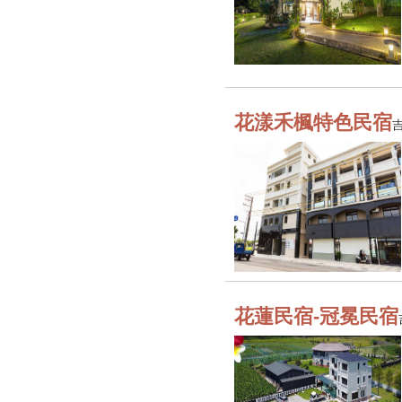
花漾禾楓特色民宿
花蓮民宿-冠冕民宿