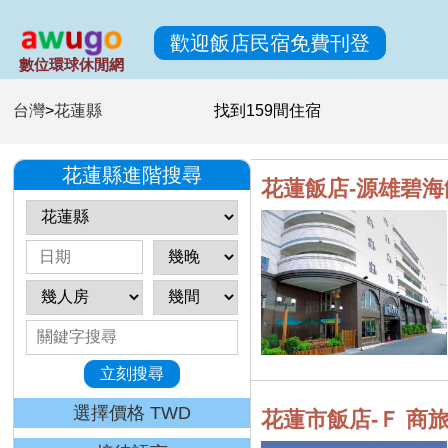
歡迎飯店民宿免費刊登
數位環球休閒網
台灣
>
花蓮縣
找到
159
間住宿
花蓮縣進階搜尋
花蓮飯店-源雄碧海
立刻搜尋
選擇價格 TWD
花蓮市飯店-Ｆ 商旅