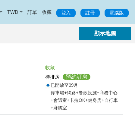
TWD
訂單
收藏
登入
註冊
電腦版
收藏
預約訂房
待排房
已開放至09月
停車場+網路+餐飲設施+商務中心
+會議室+卡拉OK+健身房+自行車
+麻將室