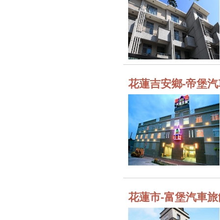
花蓮吉安鄉-帝堡汽
花蓮市-富堡汽車旅