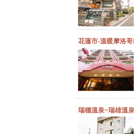
花蓮市-溫暖摩洛
瑞穗溫泉~瑞雄溫