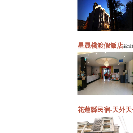
星晟棧渡假飯店
新城
花蓮縣民宿-天外