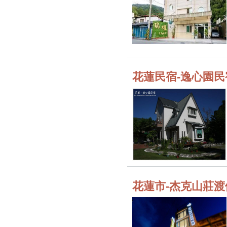
花蓮民宿-逸心園民
花蓮市-杰克山莊