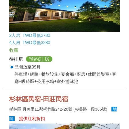
2人房 TWD最低2780
4人房 TWD最低3280
收藏
預約訂房
待排房
已開放至09月
停車場+網路+餐飲設施+宴會廳+廚房+休閒娛樂室+客
廳+吸菸區+公用冰箱+室外游泳池
杉林區民宿-田莊民宿
杉林區 月美里11鄰桐竹路242-20號 (杉美路一段365號)
地
提供紅利折扣
圖