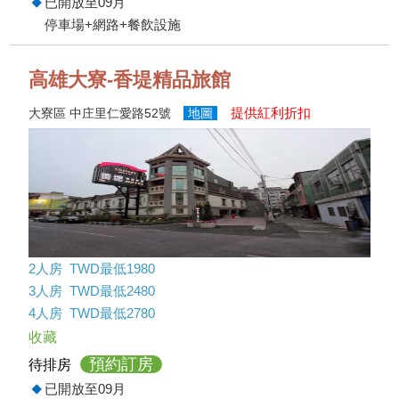
已開放至09月
停車場+網路+餐飲設施
高雄大寮-香堤精品旅館
提供紅利折扣
大寮區 中庄里仁愛路52號
地圖
2人房 TWD最低1980
3人房 TWD最低2480
4人房 TWD最低2780
收藏
預約訂房
待排房
已開放至09月