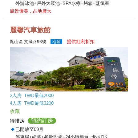
外游泳池+戶外大眾池+SPA水療+烤箱+蒸氣室
風景優美，占地廣大
麗馨汽車旅館
提供紅利折扣
鳳山區 文鳳路96號
地圖
2人房 TWD最低2000
4人房 TWD最低3200
收藏
預約訂房
待排房
已開放至09月
停車場+網路+餐飲設施+24小時櫃台+卡拉OK