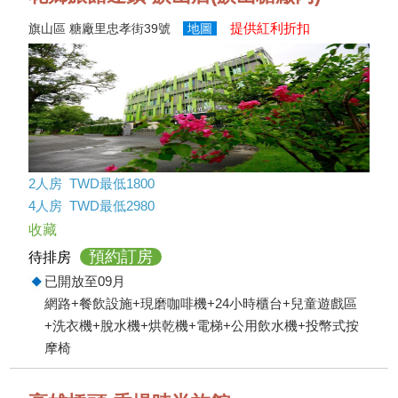
提供紅利折扣
旗山區 糖廠里忠孝街39號
地圖
2人房 TWD最低1800
4人房 TWD最低2980
收藏
預約訂房
待排房
已開放至09月
網路+餐飲設施+現磨咖啡機+24小時櫃台+兒童遊戲區
+洗衣機+脫水機+烘乾機+電梯+公用飲水機+投幣式按
摩椅