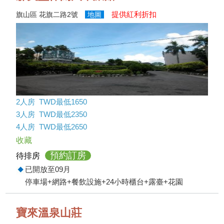
提供紅利折扣
旗山區 花旗二路2號
地圖
2人房 TWD最低1650
3人房 TWD最低2350
4人房 TWD最低2650
收藏
預約訂房
待排房
已開放至09月
停車場+網路+餐飲設施+24小時櫃台+露臺+花園
寶來溫泉山莊