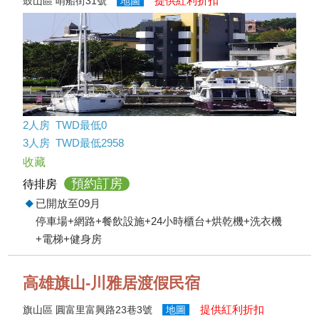
提供紅利折扣
鼓山區 哨船街31號
地圖
2人房 TWD最低0
3人房 TWD最低2958
收藏
預約訂房
待排房
已開放至09月
停車場+網路+餐飲設施+24小時櫃台+烘乾機+洗衣機
+電梯+健身房
高雄旗山-川雅居渡假民宿
提供紅利折扣
旗山區 圓富里富興路23巷3號
地圖