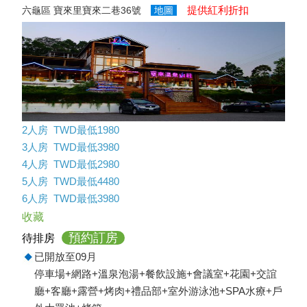
提供紅利折扣
六龜區 寶來里寶來二巷36號
地圖
2人房 TWD最低1980
3人房 TWD最低3980
4人房 TWD最低2980
5人房 TWD最低4480
6人房 TWD最低3980
收藏
預約訂房
待排房
已開放至09月
停車場+網路+溫泉泡湯+餐飲設施+會議室+花園+交誼
廳+客廳+露營+烤肉+禮品部+室外游泳池+SPA水療+戶