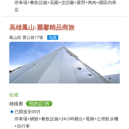
停車場+餐飲設施+花園+交誼廳+露營+烤肉+園區內商
店
高雄鳳山-麗馨精品商旅
鳳山區 曹公路77號
地圖
收藏
預約訂房
待排房
已開放至09月
停車場+網路+餐飲設施+24小時櫃台+電梯+公用飲水機
+自行車