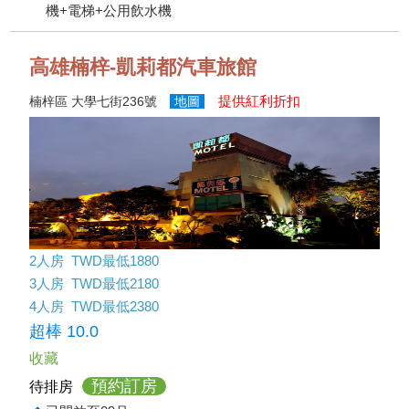
機+電梯+公用飲水機
高雄楠梓-凱莉都汽車旅館
提供紅利折扣
楠梓區 大學七街236號
地圖
2人房 TWD最低1880
3人房 TWD最低2180
4人房 TWD最低2380
超棒 10.0
收藏
預約訂房
待排房