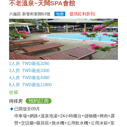
不老溫泉~天闊SPA會館
提供紅利折扣
六龜區 新發村新開63號
地圖
2人房 TWD最低3280
3人房 TWD最低3300
4人房 TWD最低4380
8人房 TWD最低11800
收藏
預約訂房
待排房
已開放至09月
停車場+網路+溫泉泡湯+24小時櫃台+儲物櫃+烤肉+露
營+交誼廳+吸菸區+脫水機+公用飲水機+公用冰箱+室