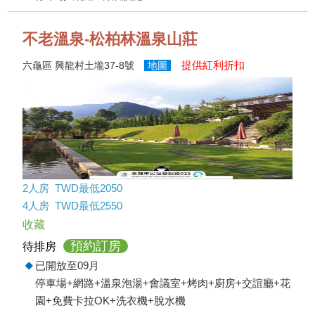
不老溫泉-松柏林溫泉山莊
提供紅利折扣
六龜區 興龍村土壠37-8號
地圖
2人房 TWD最低2050
4人房 TWD最低2550
收藏
預約訂房
待排房
已開放至09月
停車場+網路+溫泉泡湯+會議室+烤肉+廚房+交誼廳+花
園+免費卡拉OK+洗衣機+脫水機