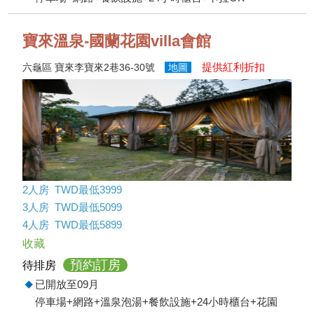
寶來溫泉-國蘭花園villa會館
提供紅利折扣
六龜區 寶來李寶來2巷36-30號
地圖
2人房 TWD最低3999
3人房 TWD最低5099
4人房 TWD最低5899
收藏
預約訂房
待排房
已開放至09月
停車場+網路+溫泉泡湯+餐飲設施+24小時櫃台+花園