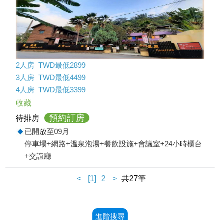
2人房 TWD最低2899
3人房 TWD最低4499
4人房 TWD最低3399
收藏
預約訂房
待排房
已開放至09月
停車場+網路+溫泉泡湯+餐飲設施+會議室+24小時櫃台
+交誼廳
<
[1]
2
>
共27筆
進階搜尋