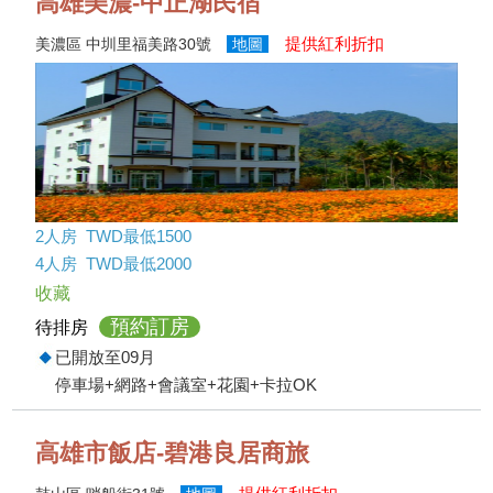
高雄美濃-中正湖民宿
提供紅利折扣
美濃區 中圳里福美路30號
地圖
2人房 TWD最低1500
4人房 TWD最低2000
收藏
預約訂房
待排房
已開放至09月
停車場+網路+會議室+花園+卡拉OK
高雄市飯店-碧港良居商旅