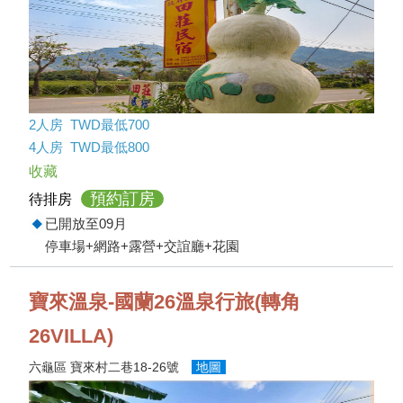
2人房 TWD最低700
4人房 TWD最低800
收藏
預約訂房
待排房
已開放至09月
停車場+網路+露營+交誼廳+花園
寶來溫泉-國蘭26溫泉行旅(轉角
26VILLA)
六龜區 寶來村二巷18-26號
地圖