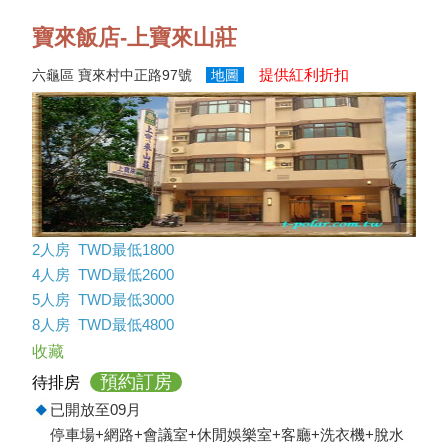
寶來飯店-上寶來山莊
提供紅利折扣
六龜區 寶來村中正路97號
地圖
2人房 TWD最低1800
4人房 TWD最低2600
5人房 TWD最低3000
8人房 TWD最低4800
收藏
預約訂房
待排房
已開放至09月
停車場+網路+會議室+休閒娛樂室+客廳+洗衣機+脫水