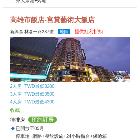
外大眾池+烤箱
高雄市飯店-宮賞藝術大飯店
提供紅利折扣
新興區 林森一路237號
地圖
2人房 TWD最低3200
3人房 TWD最低3500
4人房 TWD最低4300
收藏
預約訂房
待排房
已開放至09月
停車場+網路+餐飲設施+24小時櫃台+保險箱