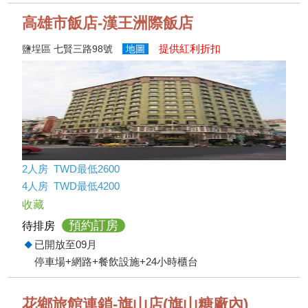
高雄市飯店-漢王洲際飯店
提供紅利折扣
鹽埕區 七賢三路98號
地圖
2人房 TWD最低2600
4人房 TWD最低4200
收藏
預約訂房
待排房
已開放至09月
停車場+網路+餐飲設施+24小時櫃台
花鄉旅館連鎖-旗山店(旗山糖廠內)