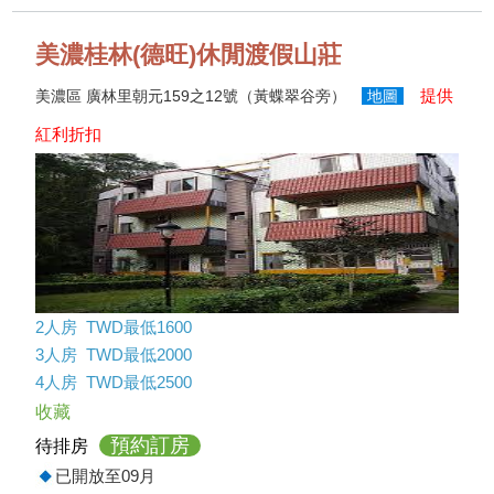
美濃桂林(德旺)休閒渡假山莊
提供
美濃區 廣林里朝元159之12號（黃蝶翠谷旁）
地圖
紅利折扣
2人房 TWD最低1600
3人房 TWD最低2000
4人房 TWD最低2500
收藏
預約訂房
待排房
已開放至09月