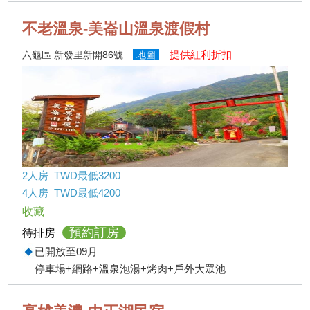
不老溫泉-美崙山溫泉渡假村
提供紅利折扣
六龜區 新發里新開86號
地圖
2人房 TWD最低3200
4人房 TWD最低4200
收藏
預約訂房
待排房
已開放至09月
停車場+網路+溫泉泡湯+烤肉+戶外大眾池