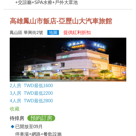
+交誼廳+SPA水療+戶外大眾池
高雄鳳山市飯店-亞歷山大汽車旅館
提供紅利折扣
鳳山區 華興街2號
地圖
2人房 TWD最低1600
3人房 TWD最低2200
4人房 TWD最低2800
收藏
預約訂房
待排房
已開放至09月
停車場+網路+餐飲設施