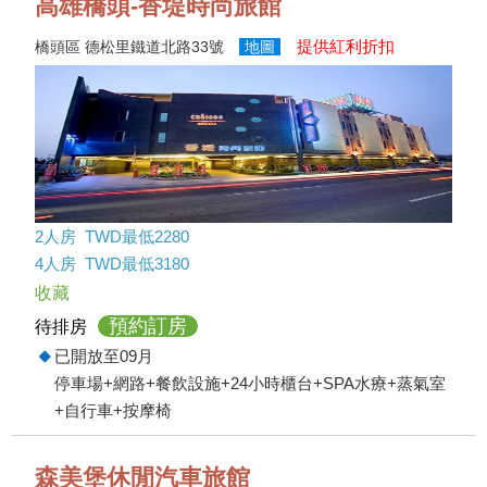
高雄橋頭-香堤時尚旅館
提供紅利折扣
橋頭區 德松里鐵道北路33號
地圖
2人房 TWD最低2280
4人房 TWD最低3180
收藏
預約訂房
待排房
已開放至09月
停車場+網路+餐飲設施+24小時櫃台+SPA水療+蒸氣室
+自行車+按摩椅
森美堡休閒汽車旅館