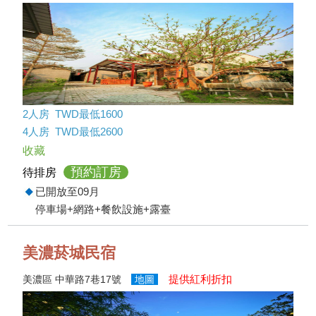
2人房 TWD最低1600
4人房 TWD最低2600
收藏
預約訂房
待排房
已開放至09月
停車場+網路+餐飲設施+露臺
美濃菸城民宿
提供紅利折扣
美濃區 中華路7巷17號
地圖