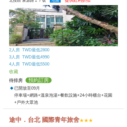
提供紅利折扣
北投區 泉源路１７號
地圖
2人房 TWD最低2800
3人房 TWD最低4990
4人房 TWD最低5500
收藏
預約訂房
待排房
已開放至09月
停車場+網路+溫泉泡湯+餐飲設施+24小時櫃台+花園
+戶外大眾池
途中．台北 國際青年旅舍