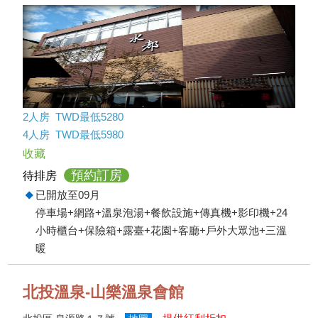
2人房 TWD最低5280
4人房 TWD最低5980
收藏
預約訂房
待排房
已開放至09月
停車場+網路+溫泉泡湯+餐飲設施+傳真機+影印機+24
小時櫃台+保險箱+露臺+花園+客廳+戶外大眾池+三溫
暖
北投溫泉-山樂溫泉會館