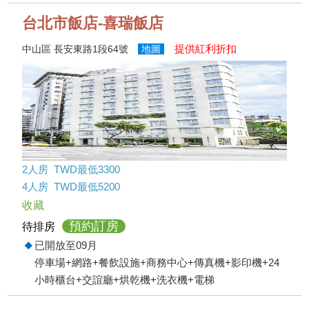
台北市飯店-喜瑞飯店
提供紅利折扣
中山區 長安東路1段64號
地圖
2人房 TWD最低3300
4人房 TWD最低5200
收藏
預約訂房
待排房
已開放至09月
停車場+網路+餐飲設施+商務中心+傳真機+影印機+24
小時櫃台+交誼廳+烘乾機+洗衣機+電梯