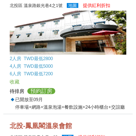
提供紅利折扣
北投區 溫泉路銀光巷4之1號
地圖
2人房 TWD最低2800
4人房 TWD最低5000
6人房 TWD最低7200
收藏
預約訂房
待排房
已開放至09月
停車場+網路+溫泉泡湯+餐飲設施+24小時櫃台+交誼廳
北投-鳳凰閣溫泉會館