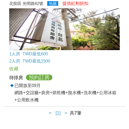
提供紅利折扣
北投區 光明路82號
地圖
1人房 TWD最低600
2人房 TWD最低1500
收藏
預約訂房
待排房
已開放至09月
網路+交誼廳+廚房+烘乾機+脫水機+洗衣機+公用冰箱
+公用飲水機
<
[1]
>
共7筆