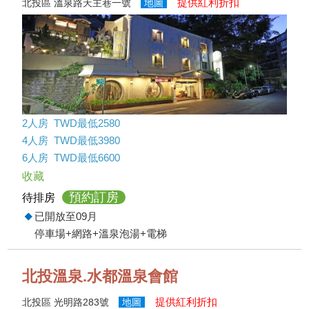
提供紅利折扣
北投區 溫泉路天主巷一號
地圖
2人房 TWD最低2580
4人房 TWD最低3980
6人房 TWD最低6600
收藏
預約訂房
待排房
已開放至09月
停車場+網路+溫泉泡湯+電梯
北投溫泉.水都溫泉會館
提供紅利折扣
北投區 光明路283號
地圖