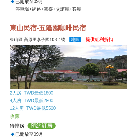
已開放至09月
停車場+網路+露臺+交誼廳+客廳
東山民宿-五隆園咖啡民宿
提供紅利折扣
東山區 高原里李子園108-4號
地圖
2人房 TWD最低1800
4人房 TWD最低2800
12人房 TWD最低5500
收藏
預約訂房
待排房
已開放至09月