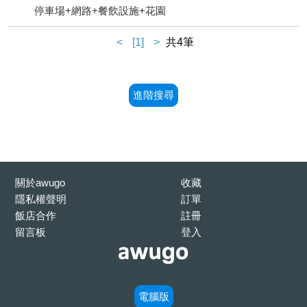
停車場+網路+餐飲設施+花園
<
[1]
>
共4筆
進階搜尋
關於awugo
收藏
隱私權聲明
訂單
飯店合作
註冊
留言板
登入
電腦版