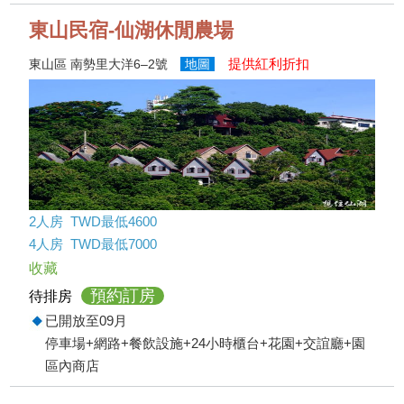
東山民宿-仙湖休閒農場
提供紅利折扣
東山區 南勢里大洋6–2號
地圖
2人房 TWD最低4600
4人房 TWD最低7000
收藏
預約訂房
待排房
已開放至09月
停車場+網路+餐飲設施+24小時櫃台+花園+交誼廳+園
區內商店