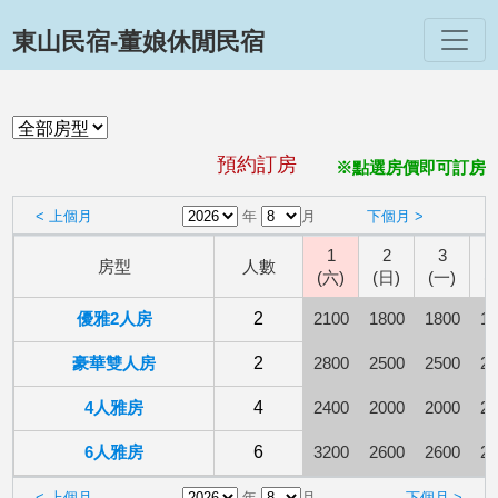
東山民宿-董娘休閒民宿
預約訂房
※點選房價即可訂房
< 上個月
年
月
下個月 >
1
2
3
房型
人數
(六)
(日)
(一)
(
優雅2人房
2
2100
1800
1800
18
豪華雙人房
2
2800
2500
2500
25
4人雅房
4
2400
2000
2000
20
6人雅房
6
3200
2600
2600
26
< 上個月
年
月
下個月 >