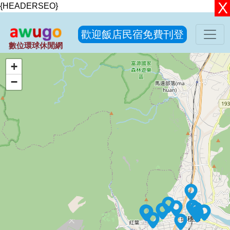
{HEADERSEO}
歡迎飯店民宿免費刊登
數位環球休閒網
+
−