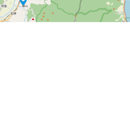
篩選條件
Leaflet
|
©
OpenStreetMap
contributors
關於awugo
收藏
隱私權聲明
訂單
飯店合作
註冊
留言板
登入
客服專線： 0935426132