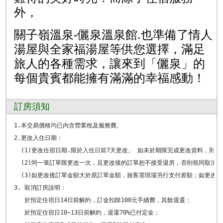
外，
關子嶺溫泉-儷泉溫泉館.
也準備了情人
湯屋與全家福湯屋等供您選擇，滿足
旅人的各種需求，讓來到「儷泉」的
每個貴賓都能擁有滿滿的幸福感動！
訂房須知
1.本交易價格均已內含營業稅及服務費。

2.更改入住日期： 

  (1)更改住宿日期.限於入住日前7天更改。 如未於期限完成更改資料，則維
  (2)同一筆訂單限更改一次，且更改後的訂單恕不接受退房，否則視同取消訂
  (3)如更改後訂單金額大於原訂單金額，旅客需現場另行支付差額；如更改後
3. 取消訂房說明：

   於預定住宿日14日前解約，訂金扣除100元手續費，其餘退還； 

   於預定住宿日10~13日前解約，退還70%已付定金； 
