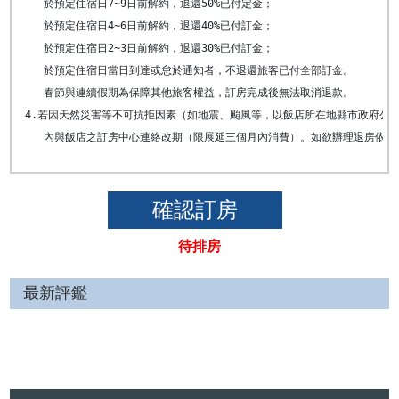
   於預定住宿日7~9日前解約，退還50%已付定金； 

   於預定住宿日4~6日前解約，退還40%已付訂金； 

   於預定住宿日2~3日前解約，退還30%已付訂金； 

   於預定住宿日當日到達或怠於通知者，不退還旅客已付全部訂金。

   春節與連續假期為保障其他旅客權益，訂房完成後無法取消退款。 

4.若因天然災害等不可抗拒因素（如地震、颱風等，以飯店所在地縣市政府公告
   內與飯店之訂房中心連絡改期（限展延三個月內消費）。如欲辦理退房依
待排房
最新評鑑