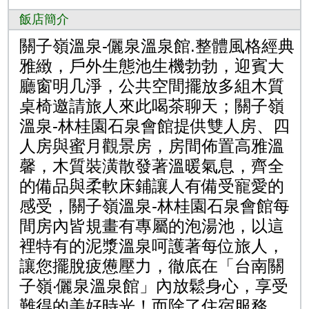
飯店簡介
關子嶺溫泉-儷泉溫泉館.整體風格經典
雅緻，戶外生態池生機勃勃，迎賓大
廳窗明几淨，公共空間擺放多組木質
桌椅邀請旅人來此喝茶聊天；
關子嶺
溫泉-林桂園石泉會館
提供雙人房、四
人房與蜜月觀景房，房間佈置高雅溫
馨，木質裝潢散發著溫暖氣息，齊全
的備品與柔軟床鋪讓人有備受寵愛的
感受，
關子嶺溫泉-林桂園石泉會館
每
間房內皆規畫有專屬的泡湯池，以這
裡特有的泥漿溫泉呵護著每位旅人，
讓您擺脫疲憊壓力，徹底在「台南關
子嶺‧儷泉溫泉館」內放鬆身心，享受
難得的美好時光！而除了住宿服務