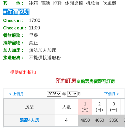
其 他：
冰箱
電話
拖鞋
休閒桌椅
梳妝台
吹風機
■住宿說明
Check in：
17:00
Check out：
11:00
餐飲服務：
早餐
攜帶寵物：
禁止
加人加床：
無法加人加床
接送服務：
不提供接送服務
提供紅利折扣
預約訂房
※點選房價即可訂房
< 上個月
年
月
下個月 >
1
2
3
房型
人數
(六)
(日)
(一)
(
溫馨4人房
4
4850
4050
3850
38