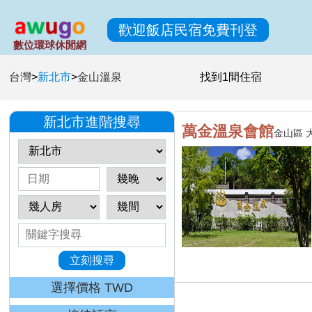
歡迎飯店民宿免費刊登
數位環球休閒網
台灣
>
新北市
>
金山溫泉
找到
1
間住宿
新北市進階搜尋
萬金溫泉會館
金山區 
立刻搜尋
選擇價格 TWD