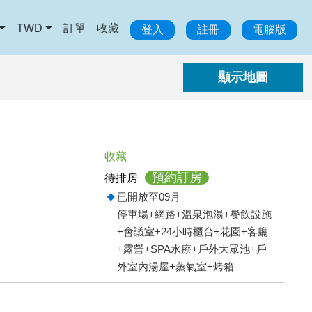
TWD
訂單
收藏
登入
註冊
電腦版
收藏
預約訂房
待排房
已開放至09月
停車場+網路+溫泉泡湯+餐飲設施
+會議室+24小時櫃台+花園+客廳
+露營+SPA水療+戶外大眾池+戶
外室內湯屋+蒸氣室+烤箱