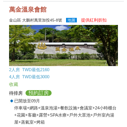
萬金溫泉會館
提供紅利折扣
金山區 大鵬村萬里加投45-8號
地圖
2人房 TWD最低2160
4人房 TWD最低3000
收藏
預約訂房
待排房
已開放至09月
停車場+網路+溫泉泡湯+餐飲設施+會議室+24小時櫃台
+花園+客廳+露營+SPA水療+戶外大眾池+戶外室內湯
屋+蒸氣室+烤箱