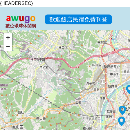
{HEADERSEO}
歡迎飯店民宿免費刊登
數位環球休閒網
+
−