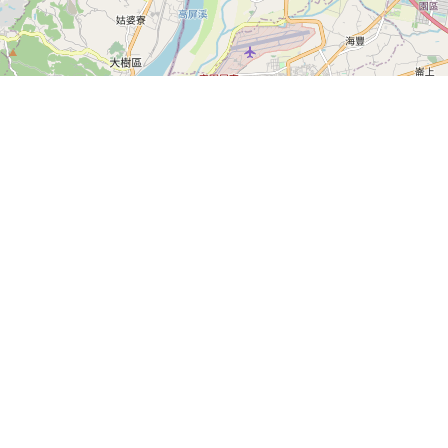
篩選條件
Leaflet
|
©
OpenStreetMap
contributors
關於awugo
收藏
隱私權聲明
訂單
飯店合作
註冊
留言板
登入
客服專線： 0935426132