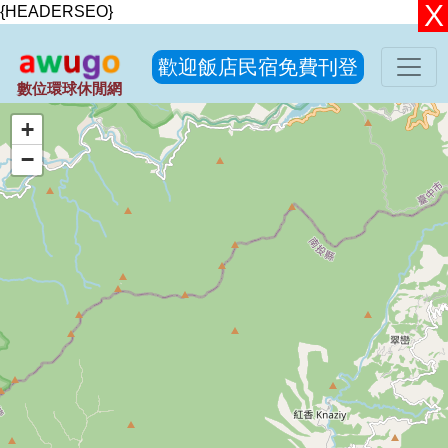
{HEADERSEO}
歡迎飯店民宿免費刊登
數位環球休閒網
+
−