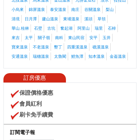
北投溫泉
烏來溫泉
金山溫泉
九份金瓜石
淡水
拉拉山
小烏來
錦屏溫泉
泰安溫泉
南庄
谷關溫泉
梨山
清境
日月潭
廬山溫泉
東埔溫泉
溪頭
草領
華山.桂林
石壁
古坑
奮起湖
阿里山
瑞里
石棹
來吉
太平
關子嶺
南科
東山民宿
安平
玉井
寶來溫泉
不老溫泉
墾丁
四重溪溫泉
礁溪溫泉
安通溫泉
瑞穗溫泉
太魯閣
鯉魚潭
知本溫泉
金崙溫泉
訂房優惠
保證價格優惠
會員紅利
刷卡免手續費
訂閱電子報