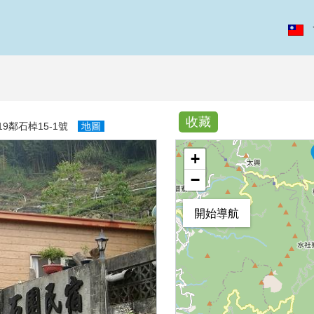
收藏
9鄰石棹15-1號
地圖
+
−
開始導航