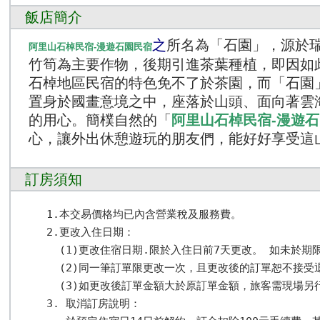
飯店簡介
之
所名為「石園」，源於
阿里山石棹民宿-漫遊石園民宿
竹筍為主要作物，後期引進茶葉種植，即因如
石棹地區民宿的特色免不了於茶園，而「石園
置身於國畫意境之中，座落於山頭、面向著雲
的用心。簡樸自然的「
阿里山石棹民宿-漫遊
心，讓外出休憩遊玩的朋友們，能好好享受這
訂房須知
1.本交易價格均已內含營業稅及服務費。

2.更改入住日期： 

  (1)更改住宿日期.限於入住日前7天更改。 如未於
  (2)同一筆訂單限更改一次，且更改後的訂單恕不接受
  (3)如更改後訂單金額大於原訂單金額，旅客需現場
3. 取消訂房說明：
