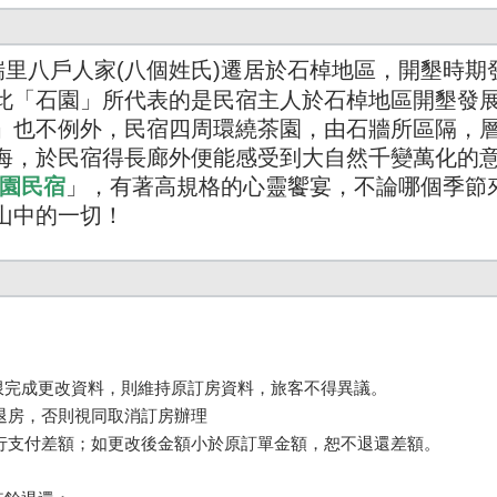
瑞里八戶人家(八個姓氏)遷居於石棹地區，開墾時
此「石園」所代表的是民宿主人於石棹地區開墾發
」也不例外，民宿四周環繞茶園，由石牆所區隔，
海，於民宿得長廊外便能感受到大自然千變萬化的
石園民宿
」，有著高規格的心靈饗宴，不論哪個季節
山中的一切！
期限完成更改資料，則維持原訂房資料，旅客不得異議。 

退房，否則視同取消訂房辦理

另行支付差額；如更改後金額小於原訂單金額，恕不退還差額。
