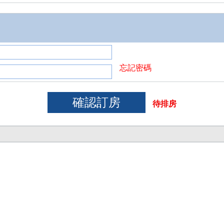
忘記密碼
待排房