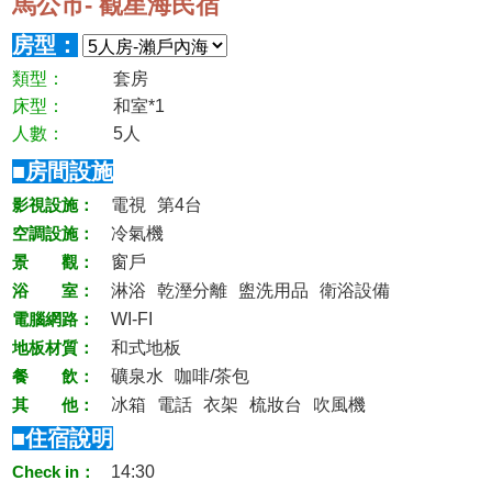
馬公市- 觀星海民宿
房型：
類型：
套房
床型：
和室*1
人數：
5人
■房間設施
影視設施：
電視
第4台
空調設施：
冷氣機
景 觀：
窗戶
浴 室：
淋浴
乾溼分離
盥洗用品
衛浴設備
電腦網路：
WI-FI
地板材質：
和式地板
餐 飲：
礦泉水
咖啡/茶包
其 他：
冰箱
電話
衣架
梳妝台
吹風機
■住宿說明
Check in：
14:30