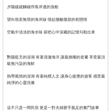
夕陽緩緩觸碰停靠岸邊的漁船
望向視若無垠的海岸線 憶起微酸微甜的初戀情
空氣中淡淡的海水味 卻把心中深藏的記憶勾勒出來
艷陽藍天的澎湖 有著清澈海洋 讓最挑嘴的老饕 享受最頂
級無污染的海鮮
熱帶風情的澎湖 有著純樸人文 讓身心疲憊的遊客 感受最
純淨的心靈洗滌
這不只是一間民宿 更是一對夫婦胼手胝足的奮鬥故事