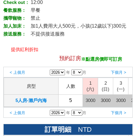
Check out：
12:00
餐飲服務：
早餐
攜帶寵物：
禁止
加人加床：
加1人費用大人500元，小孩(12歲以下)300元
接送服務：
不提供接送服務
提供紅利折扣
預約訂房
※點選房價即可訂房
< 上個月
年
月
下個月 >
1
2
3
房型
人數
(六)
(日)
(一)
(
5人房-瀨戶內海
5
3000
3000
3000
30
< 上個月
年
月
下個月 >
訂單明細
NTD