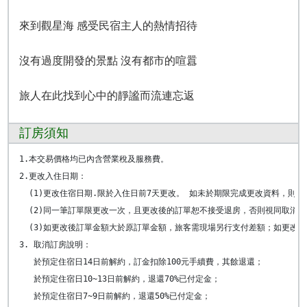
來到觀星海 感受民宿主人的熱情招待
沒有過度開發的景點 沒有都市的喧囂
旅人在此找到心中的靜謐而流連忘返
訂房須知
1.本交易價格均已內含營業稅及服務費。

2.更改入住日期： 

  (1)更改住宿日期.限於入住日前7天更改。 如未於期限完成更改資料，則維
  (2)同一筆訂單限更改一次，且更改後的訂單恕不接受退房，否則視同取消訂
  (3)如更改後訂單金額大於原訂單金額，旅客需現場另行支付差額；如更改後
3. 取消訂房說明：

   於預定住宿日14日前解約，訂金扣除100元手續費，其餘退還； 

   於預定住宿日10~13日前解約，退還70%已付定金； 

   於預定住宿日7~9日前解約，退還50%已付定金； 
