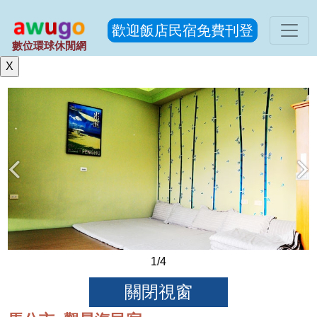
歡迎飯店民宿免費刊登
數位環球休閒網
1
/4