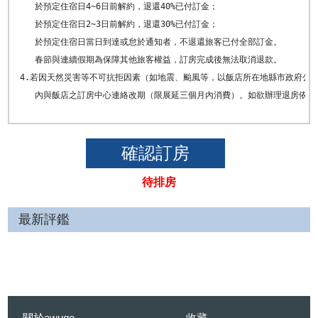
   於預定住宿日4~6日前解約，退還40%已付訂金； 

   於預定住宿日2~3日前解約，退還30%已付訂金； 

   於預定住宿日當日到達或怠於通知者，不退還旅客已付全部訂金。

   春節與連續假期為保障其他旅客權益，訂房完成後無法取消退款。 

4.若因天然災害等不可抗拒因素（如地震、颱風等，以飯店所在地縣市政府公告
   內與飯店之訂房中心連絡改期（限展延三個月內消費）。如欲辦理退房依
待排房
最新評鑑
關於awugo
收藏