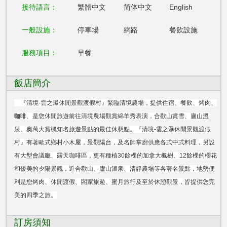
接待語言：
繁體中文
简体中文
English
一般設施：
停車場
網路
餐飲設施
服務項目：
早餐
飯店簡介
『清境-雲之瀑休閒景觀渡假村』緊臨清境農場，提供住宿、餐飲、烤肉、
咖啡、是您休閒旅遊前往清境農場觀賞綿羊秀表演，合歡山賞雪、廬山溫
泉、奧萬大賞楓知名旅遊景點的最佳休憩點。『清境-雲之瀑休閒景觀渡假
村』有著歐式鄉村小木屋，景觀陽台，及名師掌廚供應各式中式料理，另設
有大型會議廳、露天咖啡區，更有種植30餘棵的加拿大楓樹、12餘棵的櫻花
和優美的夕陽景觀，近合歡山、廬山溫泉、清靜農場等各著名景點，地勢便
利是您烤肉、休閒渡假、閤家旅遊、蜜月旅行及至於休憩觀景，皆提供您完
美的四季之旅。
訂房須知