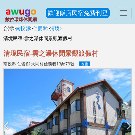
歡迎飯店民宿免費刊登
數位環球休閒網
台灣
>
南投縣
>
仁愛鄉
>
清境
>
清境民宿-雲之瀑休閒景觀渡假村
清境民宿-雲之瀑休閒景觀渡假村
南投縣 仁愛鄉 大同村信義巷13鄰79號
地圖