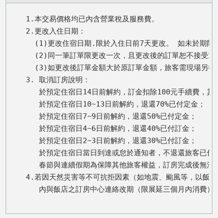
1.本交易價格均已內含營業稅及服務費。

2.更改入住日期： 

  (1)更改住宿日期.限於入住日前7天更改。 如未於期
  (2)同一筆訂單限更改一次，且更改後的訂單恕不接受退
  (3)如更改後訂單金額大於原訂單金額，旅客需現場另
3. 取消訂房說明：

   於預定住宿日14日前解約，訂金扣除100元手續費，其餘
   於預定住宿日10~13日前解約，退還70%已付定金； 

   於預定住宿日7~9日前解約，退還50%已付定金； 

   於預定住宿日4~6日前解約，退還40%已付訂金； 

   於預定住宿日2~3日前解約，退還30%已付訂金； 

   於預定住宿日當日到達或怠於通知者，不退還旅客已付全
   春節與連續假期為保障其他旅客權益，訂房完成後無法取
4.若因天然災害等不可抗拒因素（如地震、颱風等，以飯店
   內與飯店之訂房中心連絡改期（限展延三個月內消費