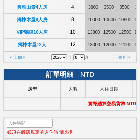
典雅山景4人房
4
3800
3500
3500
35
獨棟木屋8人房
8
10000
10600
10600
10
VIP獨棟10人房
10
13800
12500
12500
12
獨棟木屋12人
12
13000
12000
12000
12
< 上個月
年
月
下個月 >
訂單明細
NTD
房型
人數
入住日期
實際結算交易貨幣 NTD
必須在飯店規定的入住時間以後