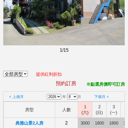
1
/15
提供紅利折扣
預約訂房
※點選房價即可訂房
< 上個月
年
月
下個月 >
1
2
3
房型
人數
(六)
(日)
(一)
(
典雅山景2人房
2
3000
1800
1800
18