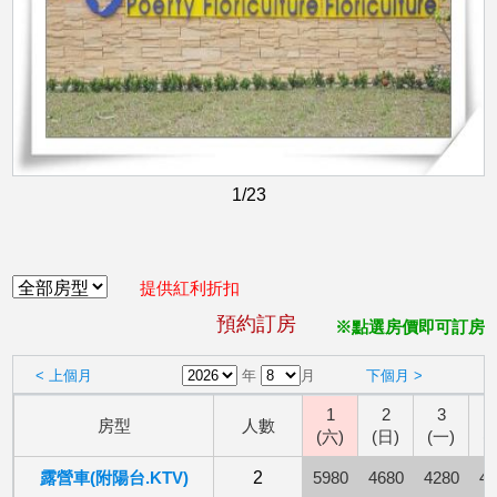
1
/23
提供紅利折扣
預約訂房
※點選房價即可訂房
< 上個月
年
月
下個月 >
1
2
3
房型
人數
(六)
(日)
(一)
(
露營車(附陽台.KTV)
2
5980
4680
4280
42