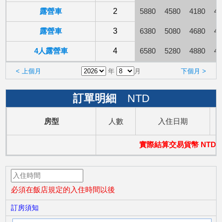
露營車
2
5880
4580
4180
41
露營車
3
6380
5080
4680
46
4人露營車
4
6580
5280
4880
48
< 上個月
年
月
下個月 >
訂單明細
NTD
房型
人數
入住日期
實際結算交易貨幣 NTD
必須在飯店規定的入住時間以後
訂房須知