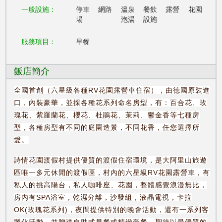
一般設施：
停車
網路
溫泉
餐飲
露營
花園
場
泡湯
設施
服務項目：
早餐
飯店簡介
全國首創（六星級各種RV花園露營車住宿），由德國原裝進
口，內裝豪華，並採各種花系列命名房型，有：百合花、玫
瑰花、紫羅蘭花、櫻花、杜鵑花、茉莉、鬱金香等七種房
型，各種房型有不同的庭園造景，不同花香，任您選擇所
愛。
詩情花園渡假村提供優質的渡假住宿環境，是大阿里山旅遊
區唯一多元休閒的渡假區，村內的六星級RV花園露營車，有
私人的挑高陽台，私人咖啡座、花園，整體感覺浪漫無比，
房內有SPA浴室，乾濕分離，沙發組，液晶電視，卡拉
OK(玫瑰花系列)，夜間提供特別的晚會活動，還有一系列客
製化活動，並贈送自助式早餐或精緻套餐，期待以最優質的