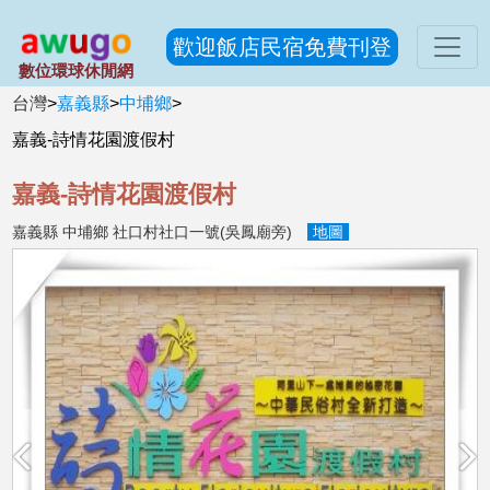
歡迎飯店民宿免費刊登
數位環球休閒網
台灣
>
嘉義縣
>
中埔鄉
>
嘉義-詩情花園渡假村
嘉義-詩情花園渡假村
嘉義縣 中埔鄉 社口村社口一號(吳鳳廟旁)
地圖