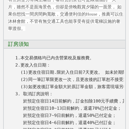
片，雖然不是面海景色，但卻是傍晚觀賞夕陽的一面景， 如
果你想找一間房間夠寬敞，交通便利佳的House，推薦可以住
沐林會館，不管有無交通工具也能享受有提供電梯設施的奢
華渡假。
訂房須知
1.本交易價格均已內含營業稅及服務費。

2.更改入住日期： 

  (1)更改住宿日期.限於入住日前7天更改。 如未於期
  (2)同一筆訂單限更改一次，且更改後的訂單恕不接受退
  (3)如更改後訂單金額大於原訂單金額，旅客需現場另
3. 取消訂房說明：

   於預定住宿日14日前解約，訂金扣除100元手續費，其餘
   於預定住宿日10~13日前解約，退還70%已付定金； 

   於預定住宿日7~9日前解約，退還50%已付定金； 

   於預定住宿日4~6日前解約，退還40%已付訂金； 
