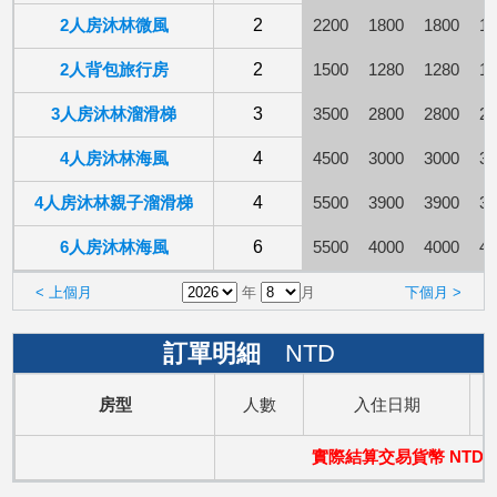
2人房沐林微風
2
2200
1800
1800
18
2人背包旅行房
2
1500
1280
1280
12
3人房沐林溜滑梯
3
3500
2800
2800
28
4人房沐林海風
4
4500
3000
3000
30
4人房沐林親子溜滑梯
4
5500
3900
3900
39
6人房沐林海風
6
5500
4000
4000
40
< 上個月
年
月
下個月 >
訂單明細
NTD
房型
人數
入住日期
實際結算交易貨幣 NTD