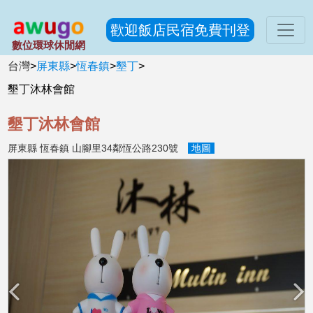
歡迎飯店民宿免費刊登
數位環球休閒網
台灣
>
屏東縣
>
恆春鎮
>
墾丁
>
墾丁沐林會館
墾丁沐林會館
屏東縣 恆春鎮 山腳里34鄰恆公路230號
地圖