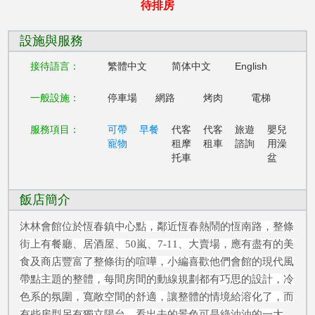
待排房
設施與服務
接待語言：
繁體中文
简体中文
English
一般設施：
停車場
網路
烤肉
電梯
服務項目：
可帶
早餐
代客
代客
旅遊
嬰兒
寵物
租摩
租車
諮詢
用澡
托車
盆
飯店簡介
沐林會館位於恆春鎮中心點，鄰近恆春熱鬧的恆南路，整條
街上有餐廳、居酒屋、50嵐、7-11、大賣場，應有盡有的美
食及商店豐富了整條街的喧嘩，小編喜歡他們會館的現代風
帶點主題的整體，每間房間的動線規劃都有巧思的設計，冷
色系的氛圍，寬敞空間的舒適，讓整體的情境給溶化了，而
有些房型另有獨立陽台，看出去的景色可是綠油油的一大