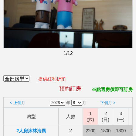
1
/12
提供紅利折扣
預約訂房
※點選房價即可訂房
< 上個月
年
月
下個月 >
1
2
3
房型
人數
(六)
(日)
(一)
(
2人房沐林海風
2
2200
1800
1800
18