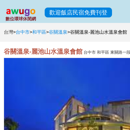
歡迎飯店民宿免費刊登
數位環球休閒網
台灣
>
台中市
>
和平區
>
谷關溫泉
>
谷關溫泉-麗池山水溫泉會館
谷關溫泉-麗池山水溫泉會館
台中市 和平區 東關路一