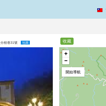
收藏
段分校巷31號
地圖
+
−
開始導航