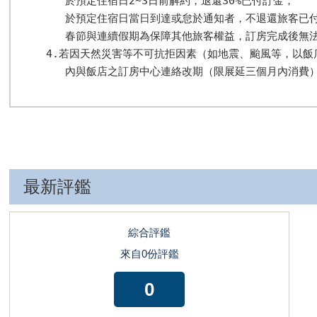
   於預定住宿日2~3日前解約，退還30%已付訂金； 

   於預定住宿日當日到達或怠於通知者，不退還旅客已付
   春節與連續假期為保障其他旅客權益，訂房完成後無法
4.若因天然災害等不可抗拒因素（如地震、颱風等，以飯
   內與飯店之訂房中心連絡改期（限展延三個月內消費
最新評鑑
綜合評鑑
來自0份評鑑
0