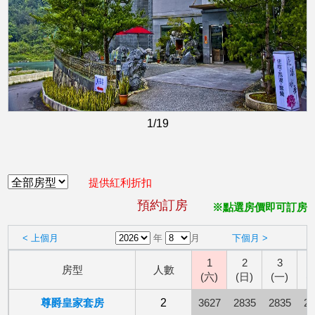
1
/19
提供紅利折扣
預約訂房
※點選房價即可訂房
< 上個月
年
月
下個月 >
1
2
3
房型
人數
(六)
(日)
(一)
(
尊爵皇家套房
2
3627
2835
2835
28