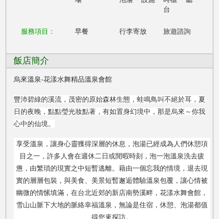
台
服務項目：
早餐
行李寄放
旅遊諮詢
飯店簡介
烏來溫泉-花漾水舞精品溫泉會館
豐沛碧綠的溪流，茂密的原始森林生態，蛙鳴鳥叫不絕於耳，夏
日的夜晚，點點瑩光妝點著，有如置身幻境中，那是烏來～你我
心中的仙境。
享受溫泉，讓身心靈獲得深層的休息，泡湯已經成為人們休憩項
目之一，許多人會在週休二日或閒暇時刻，泡一泡溫泉洗去疲
憊，由繁瑣的現實之中短暫逃離。藉由一個忘我的情境，退去現
實的層層包裝，與美食、美景短暫邂逅體驗溫泉包覆，讓心情被
幽微的情愫填滿，在台北近郊的新店南勢溪畔，花漾水舞會館，
雪山山脈下大地的脈絡幸福溫泉，無論是住宿，休憩、泡湯都值
得您來探訪。