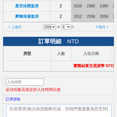
星空休閒套房
2
3105
2385
2385
23
夢舞浪漫套房
2
3312
2556
2556
25
< 上個月
年
月
下個月 >
訂單明細
NTD
房型
人數
入住日期
實際結算交易貨幣 NTD
必須在飯店規定的入住時間以後
訂房須知