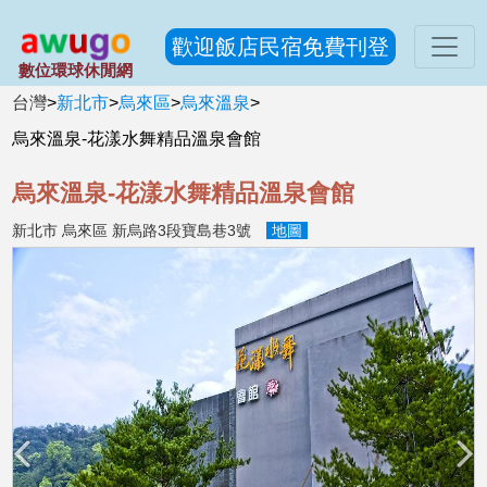
歡迎飯店民宿免費刊登
數位環球休閒網
台灣
>
新北市
>
烏來區
>
烏來溫泉
>
烏來溫泉-花漾水舞精品溫泉會館
烏來溫泉-花漾水舞精品溫泉會館
新北市 烏來區 新烏路3段寶島巷3號
地圖