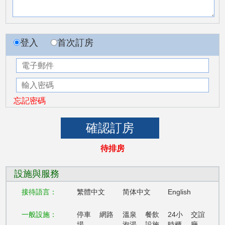
登入
首次訂房
忘記密碼
待排房
設施與服務
接待語言：
繁體中文
简体中文
English
一般設施：
停車
網路
溫泉
餐飲
24小
交誼
場
泡湯
設施
時櫃
廳