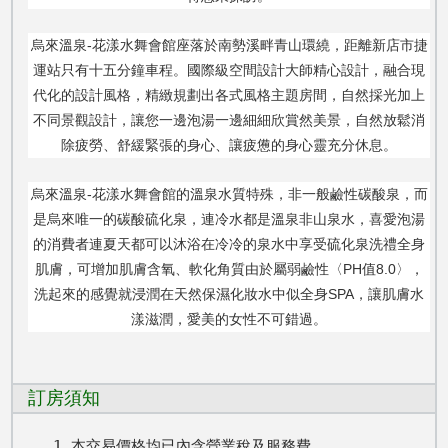
烏來溫泉-
花漾水舞會館座落於南勢溪畔青山環繞，距離新店市捷
運站只有十五分鐘車程。國際級空間設計大師精心設計，融合現
代化的設計風格，精緻規劃出各式風格主題房間，自然採光加上
不同景觀設計，讓您一邊泡湯一邊細細欣賞然美景，自然放鬆消
除疲勞、舒緩緊張的身心、讓疲憊的身心靈充分休息。
烏來溫泉-
花漾水舞會館的溫泉水質特殊，非一般鹼性碳酸泉，而
是烏來唯一的碳酸硫化泉，連冷水都是溫泉非山泉水，喜愛泡湯
的消費者連夏天都可以沐浴在冷冷的泉水中享受硫化泉洗禮全身
肌膚，可增加肌膚含氧、軟化角質由於屬弱鹼性〈PH值8.0〉，
洗起來的感覺就浸潤在天然保濕化妝水中似全身SPA，讓肌膚水
漾滋潤，愛美的女性不可錯過。
訂房須知
1.本交易價格均已內含營業稅及服務費。
