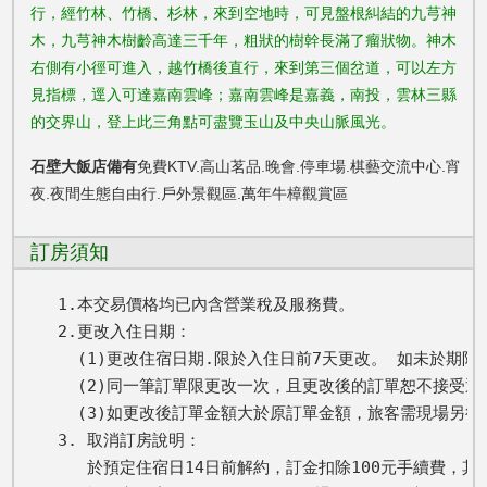
行，經竹林、竹橋、杉林，來到空地時，可見盤根糾結的九芎神
木，九芎神木樹齡高達三千年，粗狀的樹幹長滿了瘤狀物。神木
右側有小徑可進入，越竹橋後直行，來到第三個岔道，可以左方
見指標，逕入可達嘉南雲峰；嘉南雲峰是嘉義，南投，雲林三縣
的交界山，登上此三角點可盡覽玉山及中央山脈風光。
石壁大飯店
備有
免費KTV.高山茗品.晚會.停車場.棋藝交流中心.宵
夜.夜間生態自由行.戶外景觀區.萬年牛樟觀賞區
訂房須知
1.本交易價格均已內含營業稅及服務費。

2.更改入住日期： 

  (1)更改住宿日期.限於入住日前7天更改。 如未於期
  (2)同一筆訂單限更改一次，且更改後的訂單恕不接受退
  (3)如更改後訂單金額大於原訂單金額，旅客需現場另
3. 取消訂房說明：

   於預定住宿日14日前解約，訂金扣除100元手續費，其餘