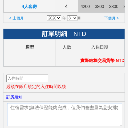
4人套房
4
4200
3800
3800
38
< 上個月
年
月
下個月 >
訂單明細
NTD
房型
人數
入住日期
實際結算交易貨幣 NTD
必須在飯店規定的入住時間以後
訂房須知