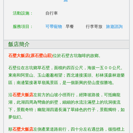
活動設施：
自行車
服務項目：
可帶寵物
早餐
行李寄放
旅遊諮詢
飯店簡介
石壁大飯店(原石壁山莊)
位於石壁古坑咖啡的故鄉。
石壁位在古坑鄉草石壁，面積約四百公尺，海拔一五００公尺。
東南和阿里山、玉山邈邈相望；西北連接溪頭、杉林溪森林遊樂
區；南邊緊接著草嶺風景區，是一個新興的登山度假勝地。
沿
石壁大飯店
左前方的山坡小徑而行，經降坡路後，可抵幽龍
湖，此湖四周為彎曲的斜壁，細細的水流注滿壁上的坑洞後流
下，景觀奇特；幽龍湖四週長滿了翠綠色的竹子，景觀獨特，如
夢似幻。
順
石壁大飯店
左側產業道路前行，四十分左右遇岔路，循指標上