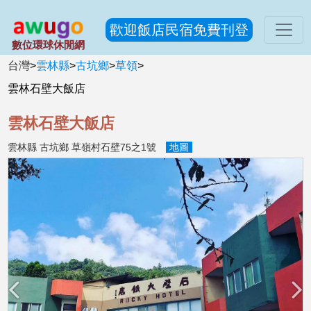
歡迎飯店民宿免費刊登
數位環球休閒網
台灣
>
雲林縣
>
古坑鄉
>
草領
>
雲林石壁大飯店
雲林石壁大飯店
雲林縣 古坑鄉 草嶺村石壁75之1號
地圖