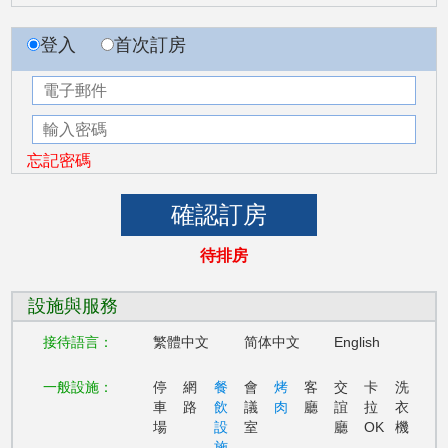
登入
首次訂房
忘記密碼
待排房
設施與服務
接待語言：
繁體中文
简体中文
English
一般設施：
停
網
餐
會
烤
客
交
卡
洗
車
路
飲
議
肉
廳
誼
拉
衣
場
設
室
廳
OK
機
施