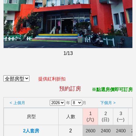
1
/13
提供紅利折扣
預約訂房
※點選房價即可訂房
< 上個月
年
月
下個月 >
1
2
3
房型
人數
(六)
(日)
(一)
(
2人套房
2
2600
2400
2400
24