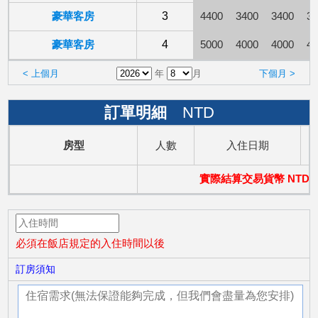
豪華客房
3
4400
3400
3400
34
豪華客房
4
5000
4000
4000
40
< 上個月
年
月
下個月 >
訂單明細
NTD
房型
人數
入住日期
實際結算交易貨幣 NTD
必須在飯店規定的入住時間以後
訂房須知