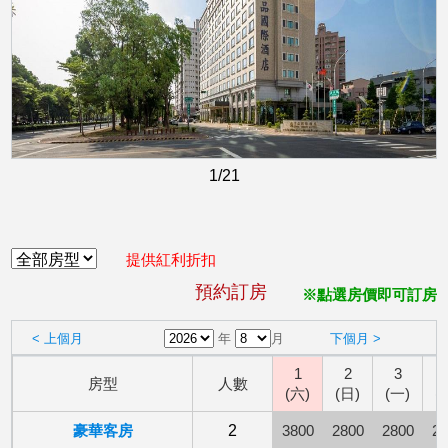
1
/21
提供紅利折扣
預約訂房
※點選房價即可訂房
< 上個月
年
月
下個月 >
1
2
3
房型
人數
(六)
(日)
(一)
(
豪華客房
2
3800
2800
2800
28