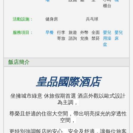
櫃台
活動設施：
健身房
兵乓球
服務項目：
早餐
行李
旅遊
外幣
全面
嬰兒
嬰兒
寄放
諮詢
兌換
禁菸
用澡
床
盆
飯店簡介
皇品國際酒店
坐擁城市綠意 休旅假期首選 酒店外觀以歐式設計
為主調，
尊榮且舒適的住宿大空間，帶出明亮採光的穿透性
空間，
更特別強調飯店的安心、安全及舒適，讓每位旅客