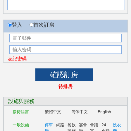
登入
首次訂房
忘記密碼
待排房
設施與服務
接待語言：
繁體中文
简体中文
English
一般設施：
停車
網路
餐飲
宴會
會議
24
洗衣
場
設施
廳
室
小時
機